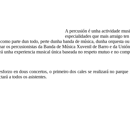
A percusión é unha actividade musi
especialidades que mais arraigo te
n como parte dun todo, perte dunha banda de música, dunha orquesta o
nsinar os percusionistas da Banda de Música Xuvenil de Barro e da Unió
rará unha experiencia musical única baseada no respeto mutuo e no com
sforzo en dous concertos, o primeiro dos cales se realizará no parque
ará a todos os asistentes.